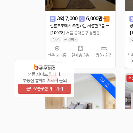
3
억
7,000
6,000
만
2
억
분
실
전
신혼부부에게 추천하는 저렴한 3룸 전세!
정
[10078]
서울 동대문구 장안동
[
주차1
관리비7
실 109.98㎡
/
공 120㎡
신축 쓰리룸
현재층 2층
방3 / 화2
신
(욕실2)
(
샘플 사이트 입니다.
추천
추
역세권
부동산 홈페이지제작 문의
큰나무솔루션 바로가기