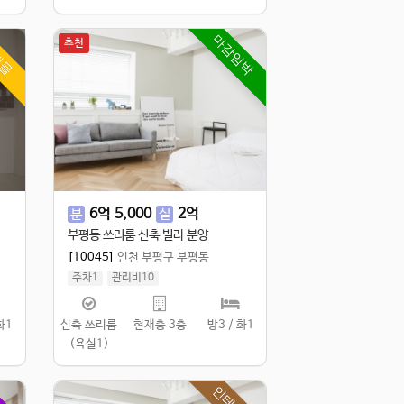
매물
마감임박
추천
6
억
5,000
2
억
분
실
부평동 쓰리룸 신축 빌라 분양
[10045]
인천 부평구 부평동
주차1
관리비10
실 89.98㎡
/
공 109.98㎡
/
연 304㎡
화1
신축 쓰리룸
현재층 3층
방3 / 화1
(욕실1)