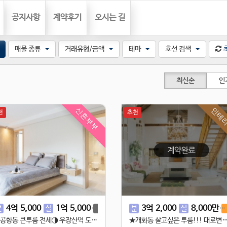
공지사항
계약후기
오시는 길
매물 종류
거래유형/금액
테마
호선 검색
최신순
인
신혼부부
인테
천
추천
00
4
억
5,000
1
억
5,000
2
억
2,000
3
억
2
2,000
억
2,500
8,000
만
분
실
융
분
전
실
◐공항동 큰투룸 전세◑ 우장산역 도보4분에 위치한 큰 투룸~ 언능 잡으세요!
★개화동 살고싶은 투룸!!! 대로변에 인접하고 