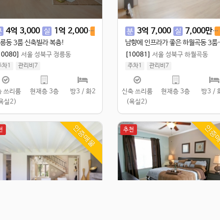
4
억
3,000
1
억
2,000
2
억
5,000
3
억
7,000
7,000
만
분
실
전
분
실
릉동 3룸 신축빌라 복층!
남향에 인프라가 
10080]
서울 성북구 정릉동
[10081]
서울 성북구 하월곡동
주차1
관리비7
주차1
관리비7
실 100㎡
/
공 120㎡
실 72㎡
/
공 89.98㎡
축 쓰리룸
현재층 3층
방3 / 화2
신축 쓰리룸
현재층 3층
방3 / 
욕실2)
(욕실2)
인증매물
인증
천
추천