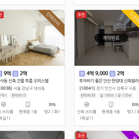
인테리어
인증
천
추천
9
억
2
억
4
억
9,000
2
억
분
실
분
실
사동 신축 건물 투룸 오피스텔
투자하기 좋은 안산 한양대 신축빌라
10038]
서울 강남구 대치동
[10041]
경기 안산시 상록구 사동
주차1
관리비15
관리비30
실 100㎡
/
공 120㎡
실 60㎡
/
공 400㎡
축 쓰리룸
현재층 1층
방2 / 화1
신축 쓰리룸
현재층 4층
방3 / 
욕실1)
(욕실1)
추천