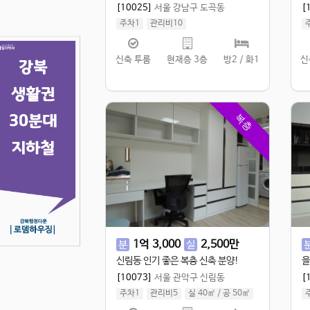
[10025]
서울 강남구 도곡동
[
주차1
관리비10
실 70㎡
/
공 89.98㎡
실
신축 투룸
현재층 3층
방2 / 화1
신
복층
1
억
3,000
2,500
만
분
실
신림동 인기 좋은 복층 신축 분양!
을
[10073]
서울 관악구 신림동
[
주차1
관리비5
실 40㎡
/
공 50㎡
실