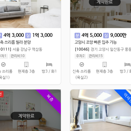
4
억
3,000
1
억
3,000
4
억
5,000
9,000
만
분
실
분
실
축 쓰리룸 빌라 분양
고양시 조망 빠른 입주 가능
10111]
서울 강남구 역삼동
[10046]
경기 고양시 일산동구 풍
주차1
관리비10
주차2
관리비15
 84.94㎡
/
공 108.35㎡
실 100㎡
/
공 120㎡
축 쓰리룸
현재층 3층
방3 / 화1
신축 쓰리룸
현재층 3층
방3 / 
욕실1)
(욕실2)
천
역세
복층