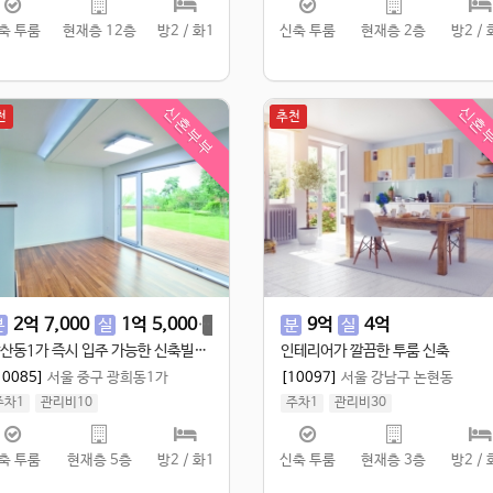
축 투룸
현재층 12층
방2 / 화1
신축 투룸
현재층 2층
방2 / 
신혼부부
신혼
천
추천
2
억
7,000
1
억
5,000
1
억
9,000
9
억
4
억
분
실
융
분
실
당산동1가 즉시 입주 가능한 신축빌라!
인테리어가 깔끔한 투룸 신축
10085]
서울 중구 광희동1가
[10097]
서울 강남구 논현동
주차1
관리비10
주차1
관리비30
실 72㎡
/
공 83㎡
실 100㎡
/
공 120㎡
축 투룸
현재층 5층
방2 / 화1
신축 투룸
현재층 3층
방2 / 