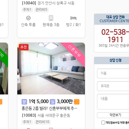
[10040]
경기 안산시 상록구 사동
주차1
관리비5
실 34.02㎡
/
공 40㎡
대표 상담 전화
CUSTOMER CENT
화1
신축 투룸
현재층 3층
방2 / 화1
02-538
1911
365일 24시간 연중
임박
신혼부부
추천
상담 신청
3
억
1
억
5,000
3,000
만
2
억
5,000
전
분
실
전
홍은동 2룸 빌라! 신혼부부에게 추천해요!
[10083]
서울 서대문구 홍은동
약관보기
주차1
관리비10
개인정보수집 약관 동
실 86㎡
/
공 100㎡