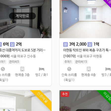
복
6
억
2
억
3
억
2,000
1
억
분
실
분
실
6호선 대흥역까지 도보로 5분 거리에 위치한 신수동 복층! 2룸 입니다!^^
아현동 탁트인 뷰와 복층 구조가 특징인 신축빌라 
10069]
서울 마포구 신수동
[10070]
서울 마포구 아현동
주차1
관리비5
주차1
관리비15
 99.01㎡
/
공 110㎡
실 100㎡
/
공 129.98㎡
축 쓰리룸
현재층 3층
방2 / 화1
신축 쓰리룸
현재층 4층
방3 / 
욕실1)
(욕실1)
인증매물
마감
추천