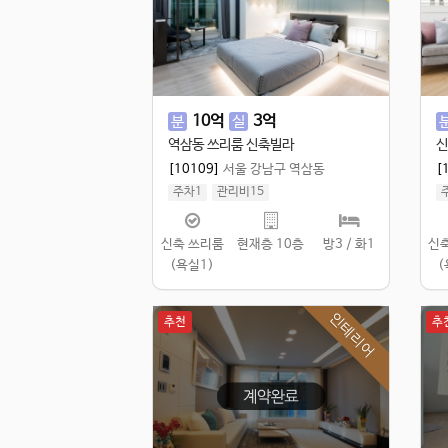
10
억
3
억
분
실
역삼동 쓰리룸 신축빌라
신
[10109]
서울 강남구 역삼동
[
주차1
관리비15
실 114.65㎡
/
공 146.56㎡
실
신축 쓰리룸
현재층 10층
방3 / 화1
신
(욕실1)
(
인테리어
추천
추