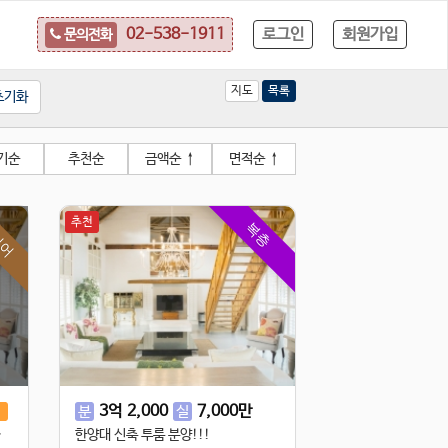
로그인
회원가입
02-538-1911
문의전화
지도
목록
초기화
기순
추천순
금액순
↑
면적순
↑
리어
추천
복층
2
억
3
억
2,000
7,000
만
전
분
실
최고급자재!
한양대 신축 투룸 분양!!!