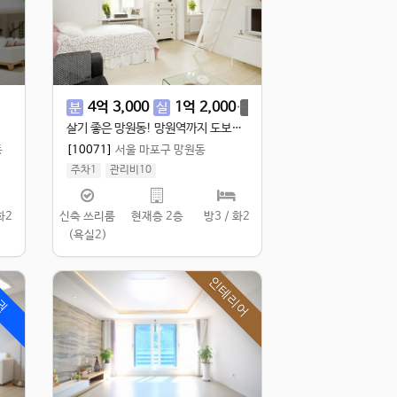
4
억
3,000
1
억
2,000
1
억
9,500
분
실
융
살기 좋은 망원동! 망원역까지 도보로 10분거리! 3룸 신축빌라 입니다^^
동
[10071]
서울 마포구 망원동
주차1
관리비10
실 100㎡
/
공 129.98㎡
화2
신축 쓰리룸
현재층 2층
방3 / 화2
(욕실2)
인테리어
권