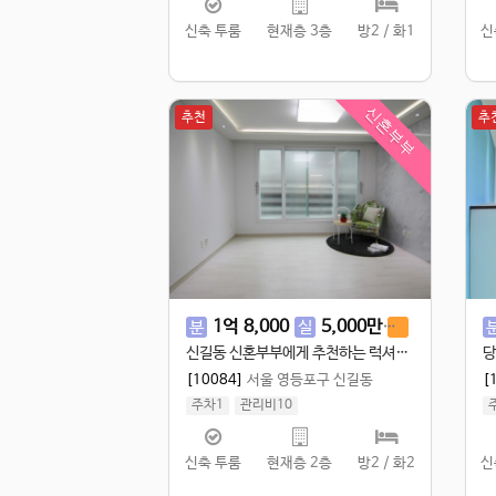
신축 투룸
현재층 3층
방2 / 화1
신
신혼부부
추천
추
1
억
8,000
5,000
만
2
억
분
실
전
신길동 신혼부부에게 추천하는 럭셔리한 신축빌라!
[10084]
서울 영등포구 신길동
[
주차1
관리비10
실 72㎡
/
공 85㎡
신축 투룸
현재층 2층
방2 / 화2
신