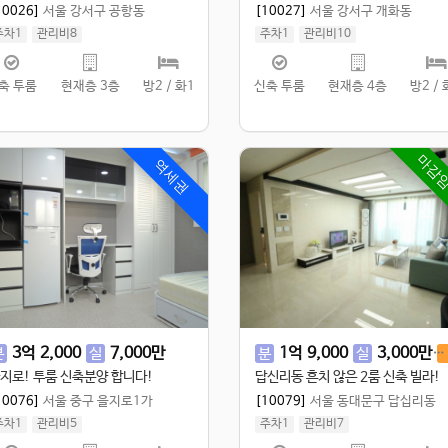
10026]
서울 강서구 공항동
[10027]
서울 강서구 개화동
주차1
관리비8
주차1
관리비10
 70.02㎡
/
공 84.99㎡
실 60㎡
/
공 80㎡
축 투룸
현재층 3층
방2 / 화1
신축 투룸
현재층 4층
방2 / 
마감
역세권
3
억
2,000
7,000
만
1
억
9,000
3,000
만
분
실
분
실
지로! 투룸 신축분양 합니다!
답신리동 흔치 않은 2룸 신축 빌라!
10076]
서울 중구 을지로1가
[10079]
서울 동대문구 답십리동
주차1
관리비5
주차1
관리비7
 50.02㎡
/
공 60㎡
실 92㎡
/
공 110㎡