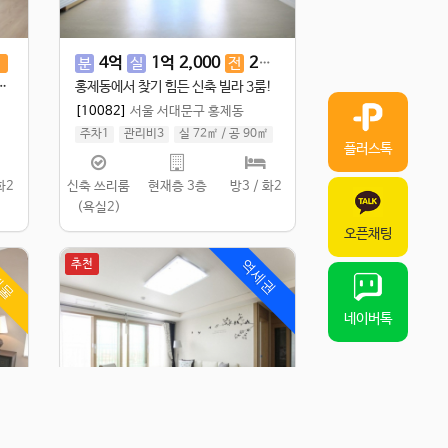
2
억
7,000
4
억
1
억
2,000
2
억
5,000
전
분
실
전
좋은 하월곡동 3룸신축빌라
홍제동에서 찾기 힘든 신축 빌라 3룸!
[10082]
서울 서대문구 홍제동
주차1
관리비3
실 72㎡
/
공 90㎡
플러스톡
화2
신축 쓰리룸
현재층 3층
방3 / 화2
(욕실2)
오픈채팅
매물
추천
역세권
네이버톡