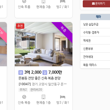
문의하기
화1
신축 투룸
현재층 3층
방2 / 화1
테마
낮은 실입주금
부부
추천
복층
수익형·갭투자
역세권
신혼부부
잔여세대
복층·테라스
3
억
2,000
7,000
만
분
실
문봉동 전망 좋은 신축 복층 분양
[10047]
경기 고양시 일산동구 문봉동
주차2
관리비20
실 100㎡
/
공 129.98㎡
화1
신축 복층
현재층 1층
방3 / 화1