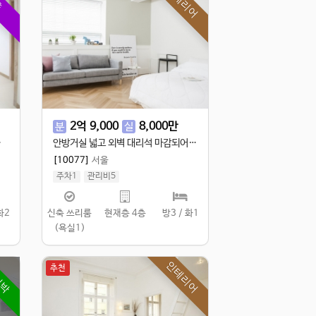
인테리어
층
2
억
9,000
8,000
만
분
실
구경오세요!
안방거실 넓고 외벽 대리석 마감되어 고습스러운 쓰리룸입니다.
[10077]
서울
주차1
관리비5
실 89.98㎡
/
공 109.98㎡
화2
신축 쓰리룸
현재층 4층
방3 / 화1
(욕실1)
임박
인테리어
추천