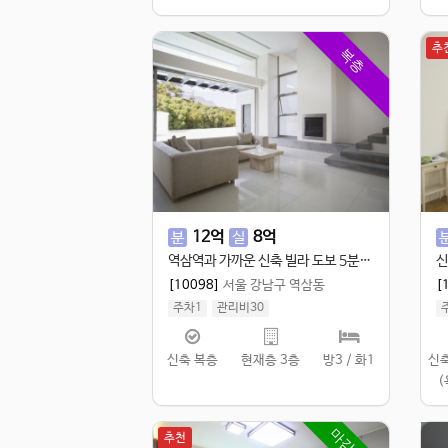
추
복층
12
억
8
억
분
실
역삼역과 가까운 신축 빌라 도보 5분거리!
신
[10098]
서울 강남구 역삼동
[
주차1
관리비30
실 100㎡
/
공 129.98㎡
신축 복층
현재층 3층
방3 / 화1
신
(
추천