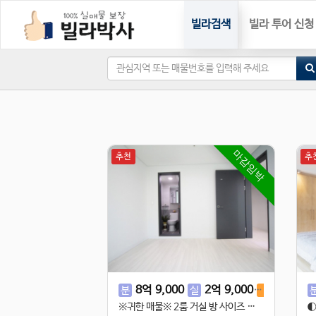
빌라검색
빌라 투어 신청
마감임박
추천
추
8
억
9,000
2
억
9,000
2
억
5,0
분
실
전
※귀한 매물※ 2룸 거실 방 사이즈 좋아요! 고민하면 늦습니다