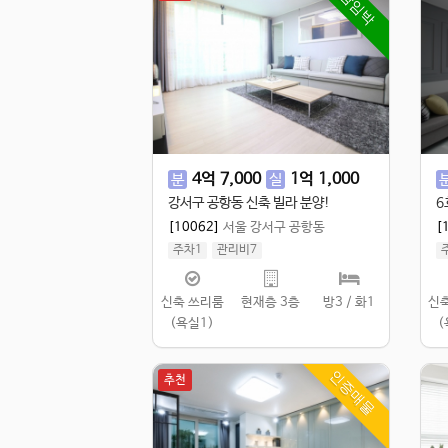
마감임박
4
억
7,000
1
억
1,000
분
실
강서구 공항동 신축 빌라 분양!
[10062]
서울 강서구 공항동
[
주차1
관리비7
실 100㎡
/
공 110㎡
실
신축 쓰리룸
현재층 3층
방3 / 화1
신
(욕실1)
(
인증매물
추천