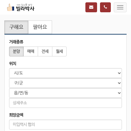
Toggl
navig
구해요
팔아요
거래종류
분양
매매
전세
월세
위치
희망금액