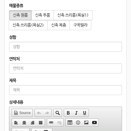
매물종류
신축 원룸
신축 투룸
신축 쓰리룸(욕실1)
신축 쓰리룸(욕실2)
신축 복층
구옥빌라
성함
연락처
제목
상세내용
Source