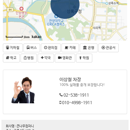
1km
지하철
버스
편의점
카페
은행
관공서
학교
병원
약국
영화관
학원
이상철 차장
100% 실매물 중개 보장합니다!
02-538-1911
010-4998-1911
회사명 : 큰나무컴퍼니