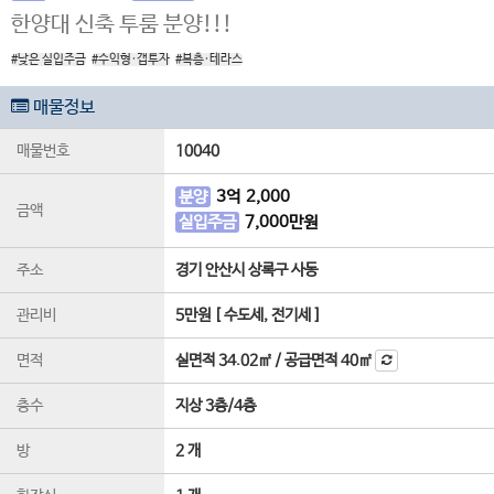
한양대 신축 투룸 분양!!!
#낮은 실입주금
#수익형·갭투자
#복층·테라스
매물정보
매물번호
10040
분양
3
억
2,000
금액
실입주금
7,000
만원
주소
경기 안산시 상록구 사동
관리비
5만원 [ 수도세, 전기세 ]
면적
실면적
34.02㎡
/
공급면적
40㎡
층수
지상 3층
/
4
층
방
2 개