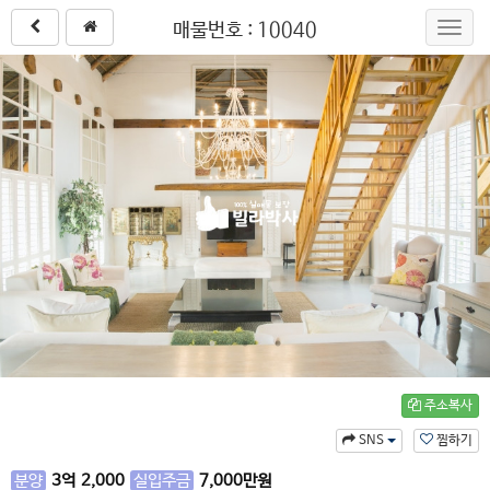
매물번호 : 10040
Toggl
navig
주소복사
SNS
찜하기
분양
3
억
2,000
실입주금
7,000
만원