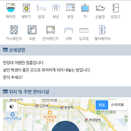
에어컨
세탁기
침대
책상
옷장
TV
신발장
냉장고
가스레인지
오븐
전자레인지
식탁
싱크대
엘리베이터
상세설명
한양대 저렴한 원룸입니다.
살던 학생이 좋은 곳으로 취직하게 되어 내놓는 방입니다.
문의 주세요!
위치 및 주변 편의시설