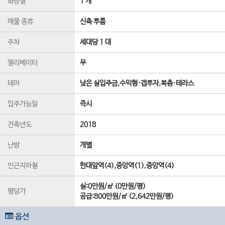
화장실
1 개
매물 종류
신축 투룸
주차
세대당 1 대
엘리베이터
무
테마
낮은 실입주금,수익형·갭투자,복층·테라스
입주가능일
즉시
건축년도
2018
난방
개별
인근지하철
한대앞역(4),중앙역(1),중앙역(4)
실:0만원/㎡ (0만원/평)
평당가
공급:800만원/㎡ (2,642만원/평)
옵션